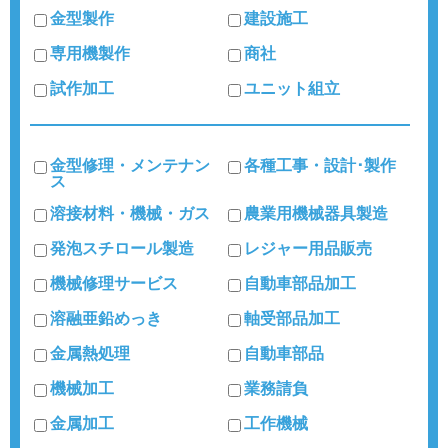
金型製作
建設施工
専用機製作
商社
試作加工
ユニット組立
金型修理・メンテナン
各種工事・設計･製作
ス
溶接材料・機械・ガス
農業用機械器具製造
発泡スチロール製造
レジャー用品販売
機械修理サービス
自動車部品加工
溶融亜鉛めっき
軸受部品加工
金属熱処理
自動車部品
機械加工
業務請負
金属加工
工作機械