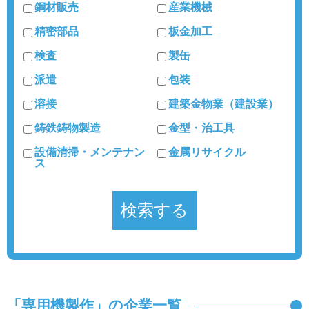
鋼材販売
産業機械
精密部品
板金加工
検査
製缶
派遣
包装
溶接
建築金物業（建設業）
鋳鉄鋳物製造
金型・治工具
設備清掃・メンテナン
金属リサイクル
ス
「専用機製作」の企業一覧