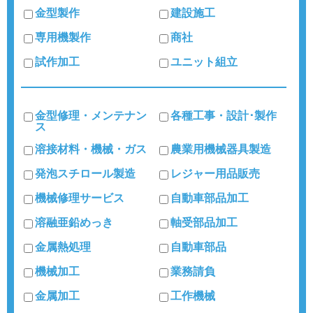
金型製作
建設施工
専用機製作
商社
試作加工
ユニット組立
金型修理・メンテナン
各種工事・設計･製作
ス
溶接材料・機械・ガス
農業用機械器具製造
発泡スチロール製造
レジャー用品販売
機械修理サービス
自動車部品加工
溶融亜鉛めっき
軸受部品加工
金属熱処理
自動車部品
機械加工
業務請負
金属加工
工作機械