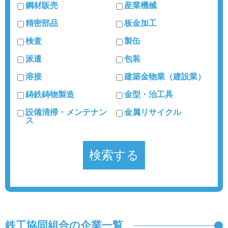
鋼材販売
産業機械
精密部品
板金加工
検査
製缶
派遣
包装
溶接
建築金物業（建設業）
鋳鉄鋳物製造
金型・治工具
設備清掃・メンテナン
金属リサイクル
ス
鉄工協同組合の企業一覧