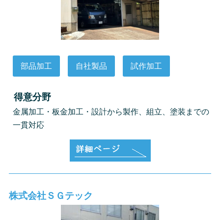
部品加工
自社製品
試作加工
得意分野
金属加工・板金加工・設計から製作、組立、塗装までの
一貫対応
株式会社ＳＧテック