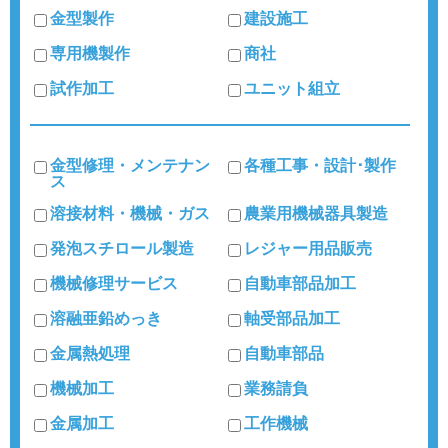
金型製作
建設施工
専用機製作
商社
試作加工
ユニット組立
金型修理・メンテナン
各種工事・設計･製作
ス
溶接材料・機械・ガス
農業用機械器具製造
発泡スチロール製造
レジャー用品販売
機械修理サービス
自動車部品加工
溶融亜鉛めっき
軸受部品加工
金属熱処理
自動車部品
機械加工
業務請負
金属加工
工作機械