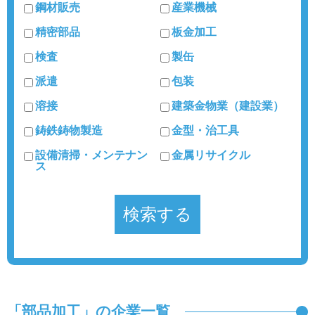
鋼材販売
産業機械
精密部品
板金加工
検査
製缶
派遣
包装
溶接
建築金物業（建設業）
鋳鉄鋳物製造
金型・治工具
設備清掃・メンテナン
金属リサイクル
ス
「部品加工」の企業一覧