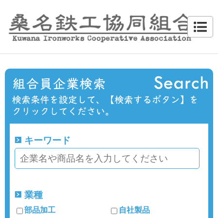
キーワード
業種
部品加工
自社製品